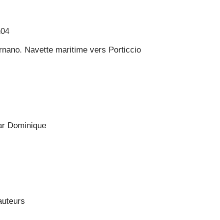
h04
rnano. Navette maritime vers Porticcio
par Dominique
auteurs