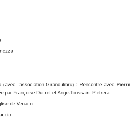
a
amozza
o (avec l'association Girandulibru) : Rencontre avec
Pierr
e par Françoise Ducret et Ange-Toussaint Pietrera
glise de Venaco
jaccio