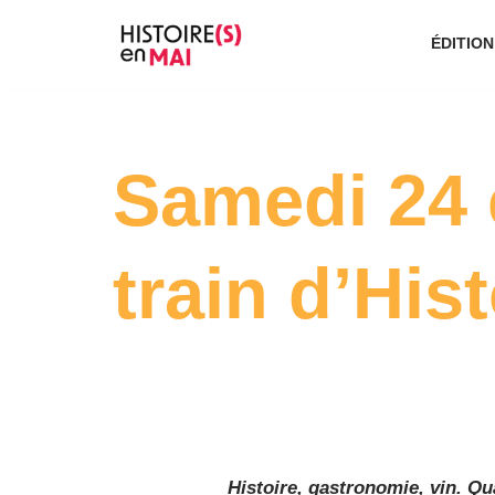
ÉDITION
Aller
au
contenu
Samedi 24 
train d’His
Histoire, gastronomie, vin. Qu