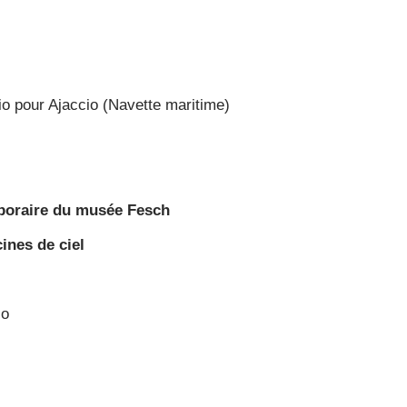
io pour Ajaccio (Navette maritime)
mporaire du musée Fesch
ines de ciel
io